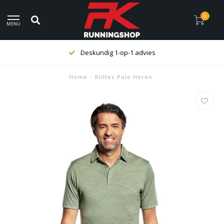
0
MENU
Deskundig 1-op-1 advies
Home
/
Killtec Polo Heren