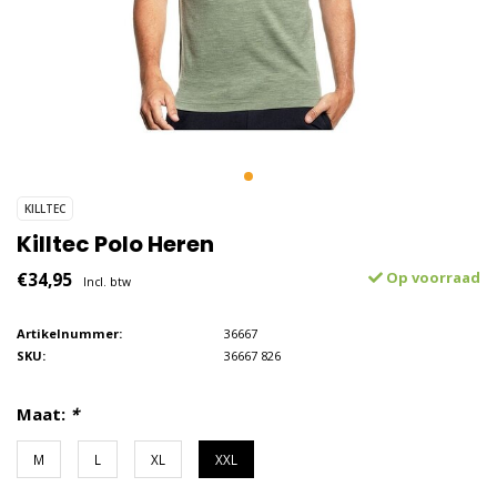
KILLTEC
Killtec Polo Heren
€34,95
Op voorraad
Incl. btw
Artikelnummer:
36667
SKU:
36667 826
Maat:
*
M
L
XL
XXL