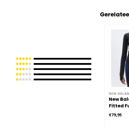
Gerelate
NEW BALAN
New Ba
Fitted Fu
Hardloo
€79,95
Dames -