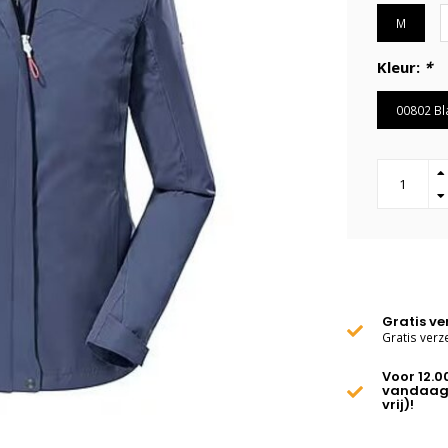
M
Kleur:
*
00802 Bl
Gratis v
Gratis verz
Voor 12.0
vandaag
vrij)!