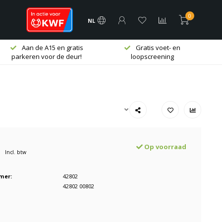
0
NL
Aan de A15 en gratis
Gratis voet- en
parkeren voor de deur!
loopscreening
Op voorraad
Incl. btw
mer:
42802
42802 00802