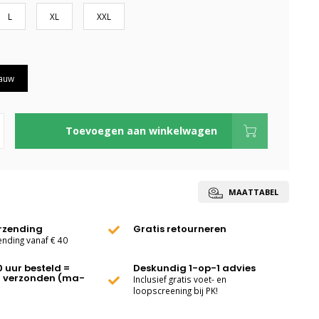
L
XL
XXL
auw
Toevoegen aan winkelwagen
MAATTABEL
erzending
Gratis retourneren
ending vanaf € 40
0 uur besteld =
Deskundig 1-op-1 advies
 verzonden (ma-
Inclusief gratis voet- en
loopscreening bij PK!