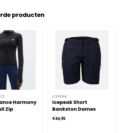
erde producten
CE
ICEPEAK
ICE
lance Harmony
Icepeak Short
Ic
ll Zip
Bankston Dames
Bl
pkleding
€44,95
€49
 Zwart