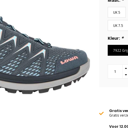
Maat:
*
UK 5
UK 7.5
Kleur:
*
7922 Grij
Gratis v
Gratis verz
Voor 12.0