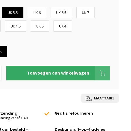
UK 5.5
UK 6
UK 6.5
UK 7
UK 4.5
UK 8
UK 4
s
Toevoegen aan winkelwagen
MAATTABEL
erzending
Gratis retourneren
ending vanaf € 40
0 uur besteld =
Deskundig 1-op-1 advies