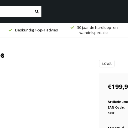
30 jaar de hardloop- en
Deskundig 1-op-1 advies
wandelspecialist
es
LOWA
€199,
Artikelnum
EAN Code:
SKU: