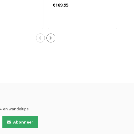
schoenen
Dames - Beige
€169,95
€13
Grijs
- en wandeltips!
Abonneer