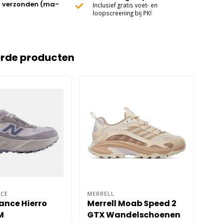
 verzonden (ma-
Inclusief gratis voet- en
loopscreening bij PK!
erde producten
CE
MERRELL
BRO
ance Hierro
Merrell Moab Speed 2
Br
M
GTX Wandelschoenen
Da