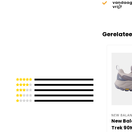
vandaag
vrij)!
Gerelate
NEW BALAN
New Bal
Trek 90