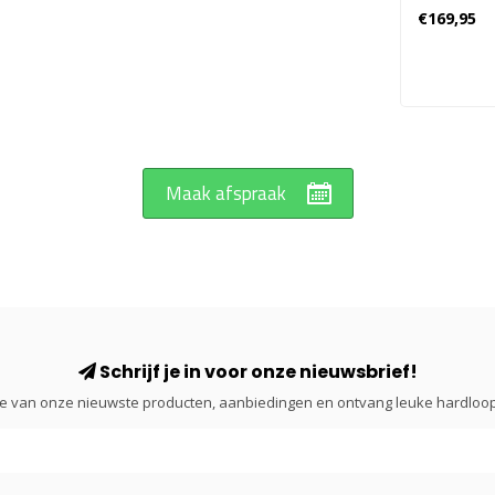
Wandel
€169,95
Dames - 
Maak afspraak
Schrijf je in voor onze nieuwsbrief!
gte van onze nieuwste producten, aanbiedingen en ontvang leuke hardloop