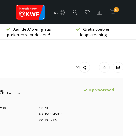
0
NL
Aan de A15 en gratis
Gratis voet- en
parkeren voor de deur!
loopscreening
95
Op voorraad
Incl. btw
mer:
321703
4063606645866
321703 7922