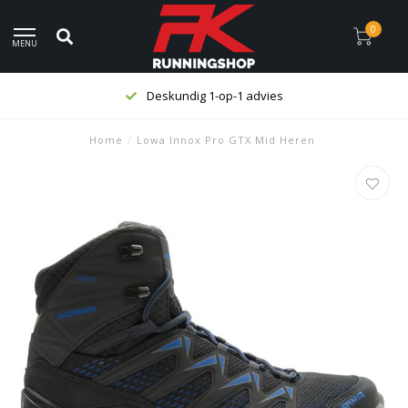
0
MENU
Deskundig 1-op-1 advies
Home
/
Lowa Innox Pro GTX Mid Heren