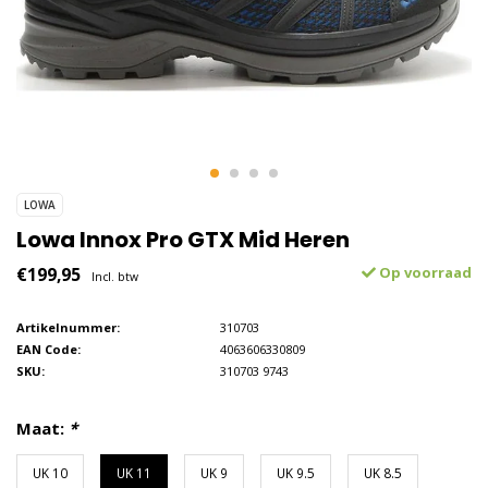
LOWA
Lowa Innox Pro GTX Mid Heren
€199,95
Op voorraad
Incl. btw
Artikelnummer:
310703
EAN Code:
4063606330809
SKU:
310703 9743
Maat:
*
UK 10
UK 11
UK 9
UK 9.5
UK 8.5