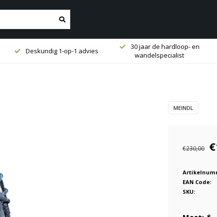
30 jaar de hardloop- en
Deskundig 1-op-1 advies
wandelspecialist
MEINDL
€
€230,00
Artikelnum
EAN Code:
SKU: