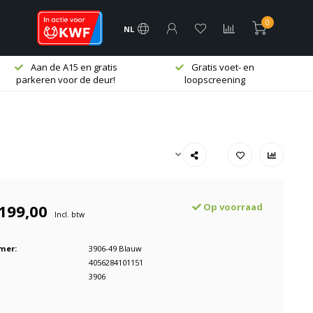
0
NL
Aan de A15 en gratis
Gratis voet- en
parkeren voor de deur!
loopscreening
199,00
Op voorraad
Incl. btw
mer:
3906-49 Blauw
4056284101151
3906