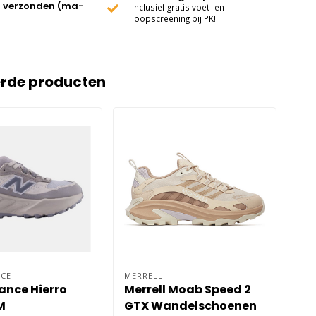
 verzonden (ma-
Inclusief gratis voet- en
loopscreening bij PK!
erde producten
CE
MERRELL
BRO
ance Hierro
Merrell Moab Speed 2
Br
M
GTX Wandelschoenen
Da