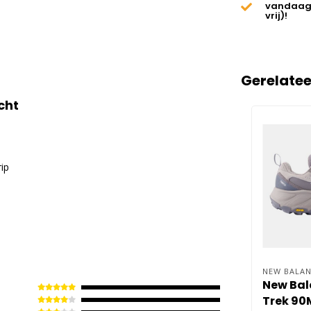
vandaag
vrij)!
Gerelate
cht
ip
NEW BALAN
New Bal
Trek 90