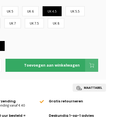
UK 5
UK 6
UK 4.5
UK 5.5
UK 7
UK 7.5
UK 8
Toevoegen aan winkelwagen
MAATTABEL
erzending
Gratis retourneren
ending vanaf € 40
0 uur besteld =
Deskundig 1-op-1 advies