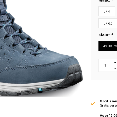
Maat:
*
UK 4
UK 6.5
Kleur:
*
49 Blauw
Gratis v
Gratis verz
Voor 12.0