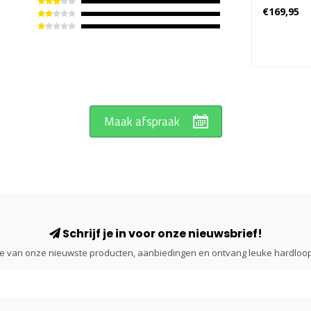
Wandel
€169,95
Dames - 
Maak afspraak
Schrijf je in voor onze nieuwsbrief!
gte van onze nieuwste producten, aanbiedingen en ontvang leuke hardloop