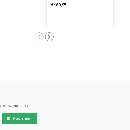
schoenen
Dames - Beige
€169,95
€13
Grijs
- en wandeltips!
Abonneer