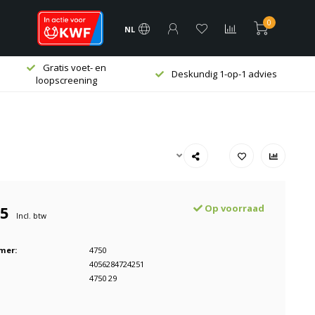
0
NL
Gratis voet- en
Deskundig 1-op-1 advies
loopscreening
95
Op voorraad
Incl. btw
mer:
4750
4056284724251
4750 29