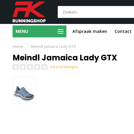
Gratis voet- en
MENU
Afspraak maken
Contact
Deskundig 1-op-1 advies
loopscreening
Home
/
Meindl Jamaica Lady GTX
Meindl Jamaica Lady GTX
0 beoordelingen