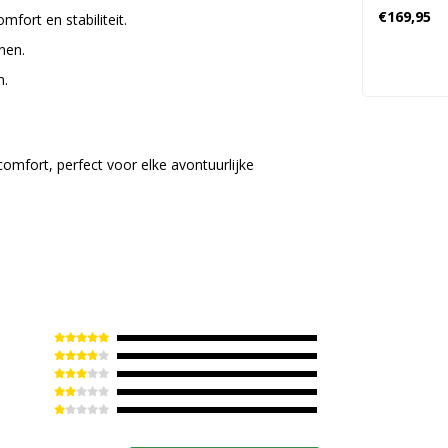
Wandel
€169,95
ort en stabiliteit.
Dames - 
nen.
n.
fort, perfect voor elke avontuurlijke