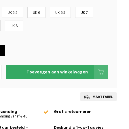
UK 5.5
UK 6
UK 6.5
UK 7
UK 8
Toevoegen aan winkelwagen
MAATTABEL
erzending
Gratis retourneren
ending vanaf € 40
0 uur besteld =
Deskundig 1-op-1 advies