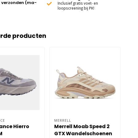
 verzonden (ma-
Inclusief gratis voet- en
loopscreening bij PK!
erde producten
CE
MERRELL
BRO
ance Hierro
Merrell Moab Speed 2
Br
M
GTX Wandelschoenen
Da