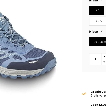
Maat:
*
UK 5
UK 7.5
Kleur:
*
29 Blauw
Gratis v
Gratis verz
Voor 12.0