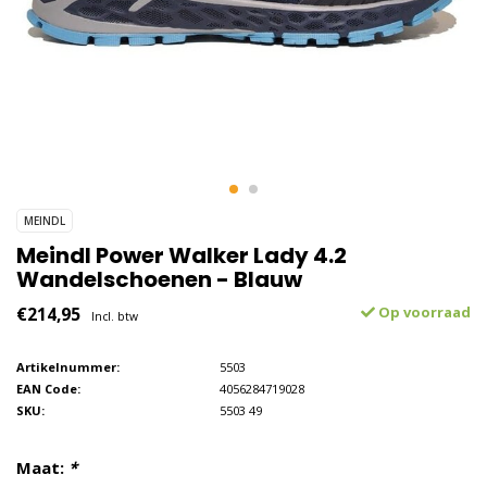
MEINDL
Meindl Power Walker Lady 4.2
Wandelschoenen - Blauw
€214,95
Op voorraad
Incl. btw
Artikelnummer:
5503
EAN Code:
4056284719028
SKU:
5503 49
Maat:
*