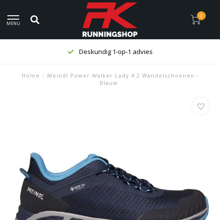
0
MENU
Deskundig 1-op-1 advies
Home
/
Meindl Power Walker Lady 4.2 Wandelschoenen -
Blauw