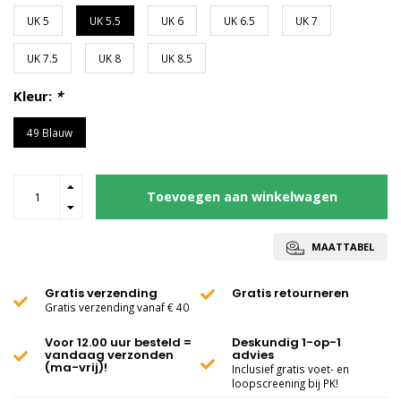
UK 5
UK 5.5
UK 6
UK 6.5
UK 7
UK 7.5
UK 8
UK 8.5
Kleur:
*
49 Blauw
Toevoegen aan winkelwagen
MAATTABEL
Gratis verzending
Gratis retourneren
Gratis verzending vanaf € 40
Voor 12.00 uur besteld =
Deskundig 1-op-1
vandaag verzonden
advies
(ma-vrij)!
Inclusief gratis voet- en
loopscreening bij PK!