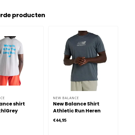
erde producten
CE
NEW BALANCE
END
ance shirt
New Balance Shirt
En
thlGrey
Athletic Run Heren
He
€44,95
€64