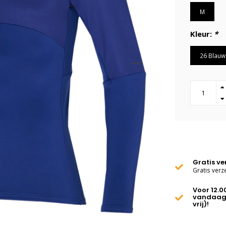
M
Kleur:
*
26 Blauw
Gratis v
Gratis verz
Voor 12.0
vandaag
vrij)!