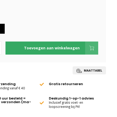
Toevoegen aan winkelwagen
MAATTABEL
erzending
Gratis retourneren
ending vanaf € 40
0 uur besteld =
Deskundig 1-op-1 advies
 verzonden (ma-
Inclusief gratis voet- en
loopscreening bij PK!