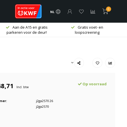
0
NL
Aan de A15 en gratis
Gratis voet- en
parkeren voor de deur!
loopscreening
48,71
Op voorraad
Incl. btw
mer:
j2ga2570 26
j2ga2570