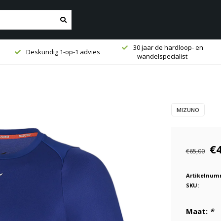
30 jaar de hardloop- en
Deskundig 1-op-1 advies
wandelspecialist
MIZUNO
€
€65,00
Artikelnum
SKU:
Maat:
*