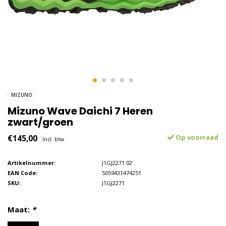
MIZUNO
Mizuno Wave Daichi 7 Heren
zwart/groen
€145,00
Op voorraad
Incl. btw
Artikelnummer:
J1GJ2271 02
EAN Code:
5059431474251
SKU:
J1GJ2271
Maat:
*