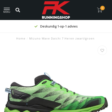
0
MENU
Deskundig 1-op-1 advies
Home
/
Mizuno Wave Daichi 7 Heren zwart/groen