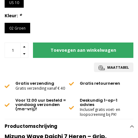
US 10
Kleur:
*
02 Groen
Toevoegen aan winkelwagen
MAATTABEL
Gratis verzending
Gratis retourneren
Gratis verzending vanaf € 40
Voor 12.00 uur besteld =
Deskundig 1-op-1
vandaag verzonden
advies
(ma-vrij)!
Inclusief gratis voet- en
loopscreening bij PK!
Productomschrijving
Mizuno Wave Daichi 7 Heren – Grip,