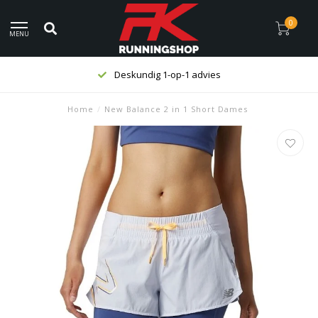
0
MENU
Deskundig 1-op-1 advies
Home
/
New Balance 2 in 1 Short Dames