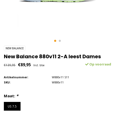
NEW BALANCE
New Balance 880v11 2-A leest Dames
€89,95
Op voorraad
€139,95
Incl. btw
Artikelnummer:
W880v11 S11
SKU:
W880v11
Maat:
*
US 7.5