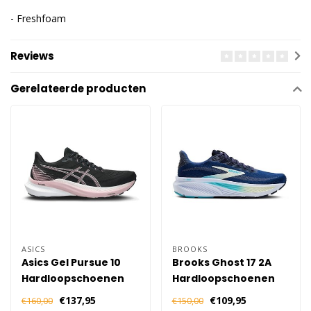
- Freshfoam
Reviews
Gerelateerde producten
ASICS
BROOKS
Asics Gel Pursue 10
Brooks Ghost 17 2A
Hardloopschoenen
Hardloopschoenen
Dames - Zwart Roze
Dames - Blauw
€137,95
€109,95
€160,00
€150,00