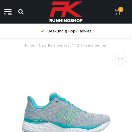
0
MENU
Deskundig 1-op-1 advies
Home
/
New Balance 880v11 2-A leest Dames