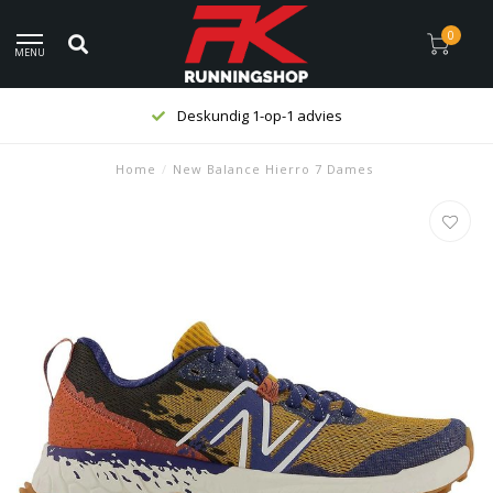
0
MENU
Deskundig 1-op-1 advies
Home
/
New Balance Hierro 7 Dames