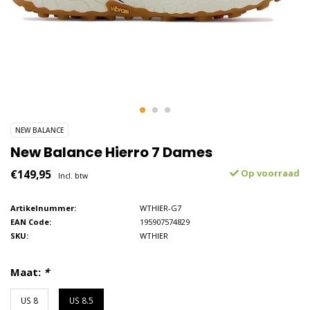
NEW BALANCE
New Balance Hierro 7 Dames
€149,95
Op voorraad
Incl. btw
Artikelnummer:
WTHIER-G7
EAN Code:
195907574829
SKU:
WTHIER
Maat:
*
US 8
US 8.5