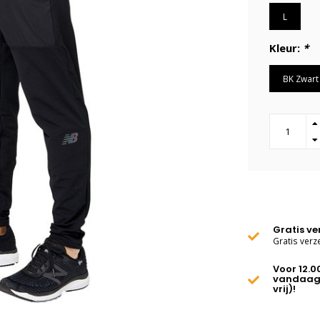
L
Kleur:
*
BK Zwart
Gratis v
Gratis verz
Voor 12.0
vandaag
vrij)!