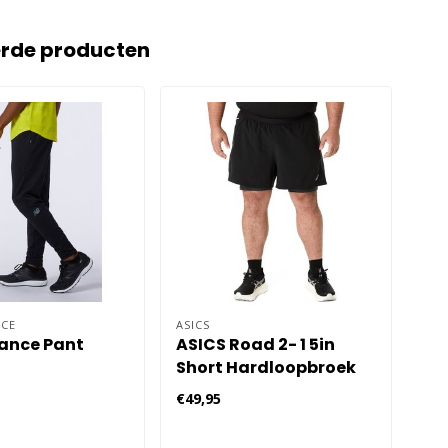
erde producten
CE
ASICS
OD
ance Pant
ASICS Road 2- 1 5in
Odl
Short Hardloopbroek
Ha
Heren
- 
€49,95
€54