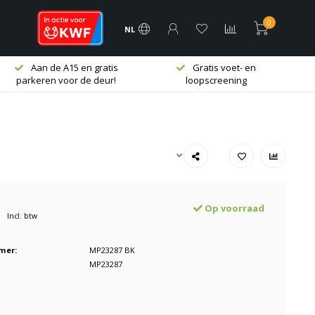
0
NL
Aan de A15 en gratis
Gratis voet- en
parkeren voor de deur!
loopscreening
Op voorraad
Incl. btw
mer:
MP23287 BK
MP23287