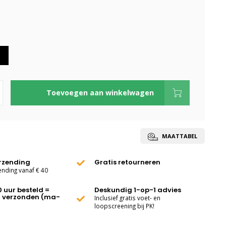
Toevoegen aan winkelwagen
MAATTABEL
erzending
Gratis retourneren
ending vanaf € 40
0 uur besteld =
Deskundig 1-op-1 advies
 verzonden (ma-
Inclusief gratis voet- en
loopscreening bij PK!