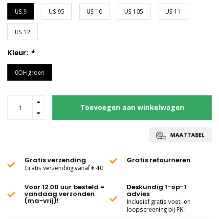
US 9
US 95
US 10
US 105
US 11
US 12
Kleur:
*
0OH groen
Toevoegen aan winkelwagen
MAATTABEL
Gratis verzending
Gratis retourneren
Gratis verzending vanaf € 40
Voor 12.00 uur besteld =
Deskundig 1-op-1
vandaag verzonden
advies
(ma-vrij)!
Inclusief gratis voet- en
loopscreening bij PK!