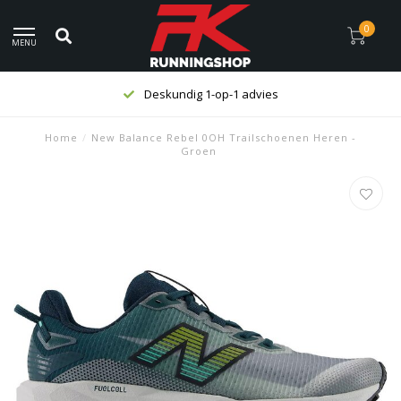
0
MENU
Deskundig 1-op-1 advies
Home
/
New Balance Rebel 0OH Trailschoenen Heren -
Groen