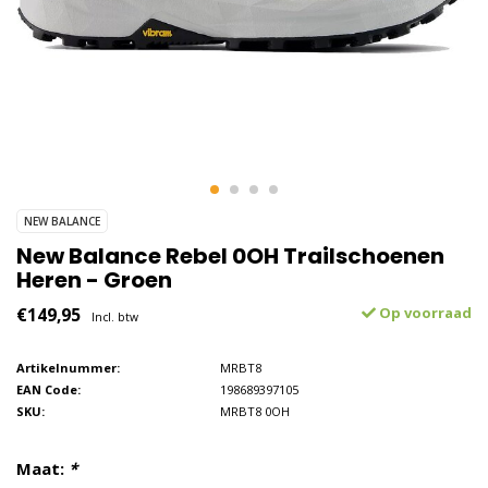
NEW BALANCE
New Balance Rebel 0OH Trailschoenen
Heren - Groen
€149,95
Op voorraad
Incl. btw
Artikelnummer:
MRBT8
EAN Code:
198689397105
SKU:
MRBT8 0OH
Maat:
*