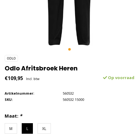
ODLO
Odlo Afritsbroek Heren
€109,95
Op voorraad
Incl. btw
Artikelnummer:
560532
SKU:
560532 15000
Maat:
*
M
L
XL