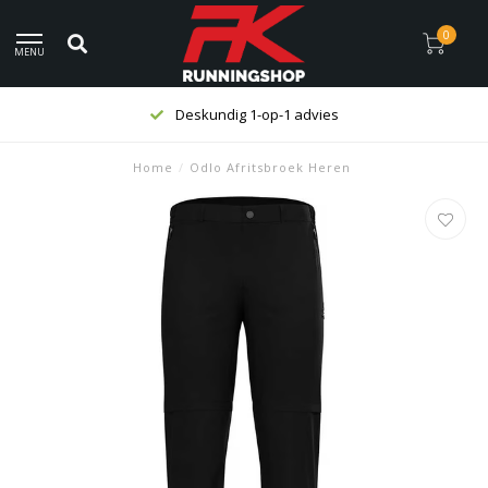
0
MENU
Deskundig 1-op-1 advies
Home
/
Odlo Afritsbroek Heren