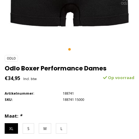
ODLO
Odlo Boxer Performance Dames
€34,95
Op voorraad
Incl. btw
Artikelnummer:
188741
SKU:
188741 15000
Maat:
*
XL
S
M
L