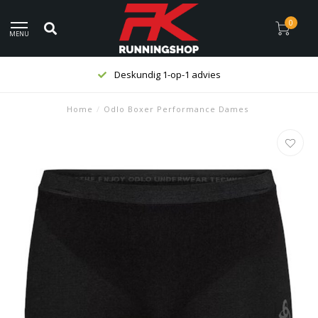
0
MENU
Deskundig 1-op-1 advies
Home
/
Odlo Boxer Performance Dames