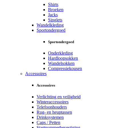
Shirts
Broeken
Jacks
Singlets
Wandelkleding
Sportondergoed
Sportondergoed
Onderkleding
Hardloopsokken
Wandelsokken
Compressiekousen
Accessoires
Accessoires
Verlichting en veiligheid
Winteraccessoires
Telefoonhouders
Rug- en heuptassen
Drinksystemen
Caps / Petten
Startnummerbevestiging