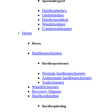
Sportondergoed
Hardloopbeha's
Onderkleding
Hardloopsokken
Wandelsokken
Compressiekousen
Heren
Heren
Hardloopschoenen
Hardloopschoenen
Neutrale hardloopschoenen
Antipronatie hardloopschoenen
Trailschoenen
Wandelschoenen
Recovery Slippers
Hardloopkleding
Hardloopkleding