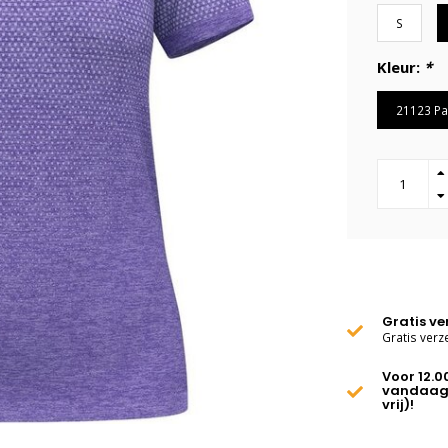
S
Kleur:
*
21123 Pa
Gratis v
Gratis verz
Voor 12.0
vandaag
vrij)!