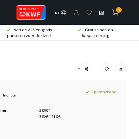
0
NL
Aan de A15 en gratis
Gratis voet- en
parkeren voor de deur!
loopscreening
Op voorraad
Incl. btw
mer:
313931
313931 21123