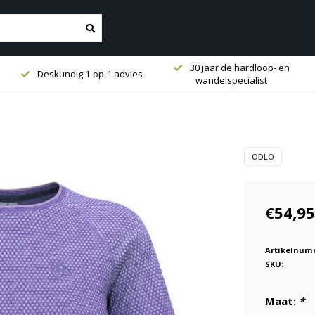
30 jaar de hardloop- en
Deskundig 1-op-1 advies
wandelspecialist
ODLO
€54,95
Artikelnum
SKU:
Maat:
*