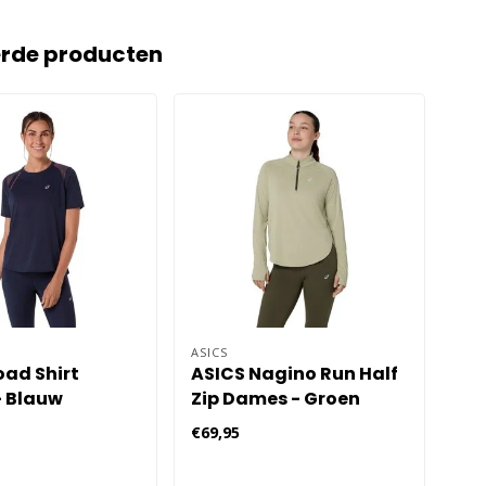
erde producten
ASICS
END
oad Shirt
ASICS Nagino Run Half
En
 Blauw
Zip Dames - Groen
Me
Ha
€69,95
€24
Da