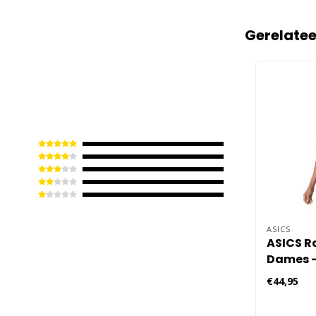
Gerelate
ASICS
ASICS R
Dames -
€44,95