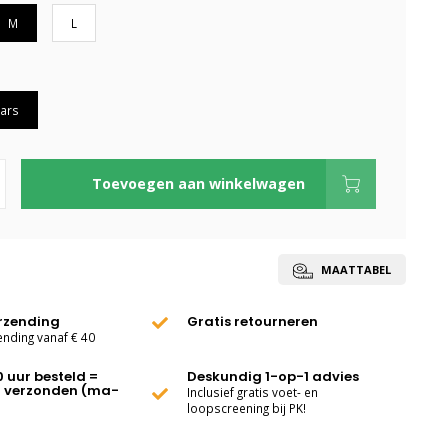
M
L
ars
Toevoegen aan winkelwagen
MAATTABEL
erzending
Gratis retourneren
ending vanaf € 40
0 uur besteld =
Deskundig 1-op-1 advies
 verzonden (ma-
Inclusief gratis voet- en
loopscreening bij PK!