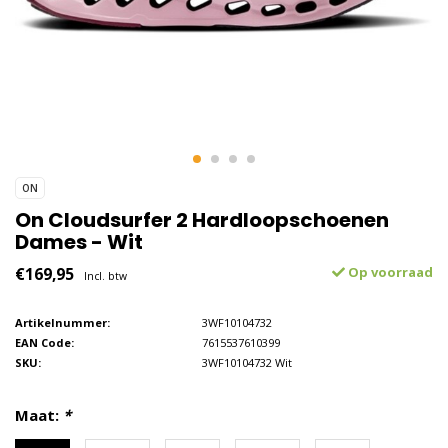
ON
On Cloudsurfer 2 Hardloopschoenen
Dames - Wit
€169,95
Op voorraad
Incl. btw
Artikelnummer:
3WF10104732
EAN Code:
7615537610399
SKU:
3WF10104732 Wit
Maat:
*