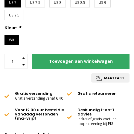
US 7
US 7.5
US 8
US 8.5
US 9
US 9.5
Kleur:
*
Wit
Toevoegen aan winkelwagen
MAATTABEL
Gratis verzending
Gratis retourneren
Gratis verzending vanaf € 40
Voor 12.00 uur besteld =
Deskundig 1-op-1
vandaag verzonden
advies
(ma-vrij)!
Inclusief gratis voet- en
loopscreening bij PK!