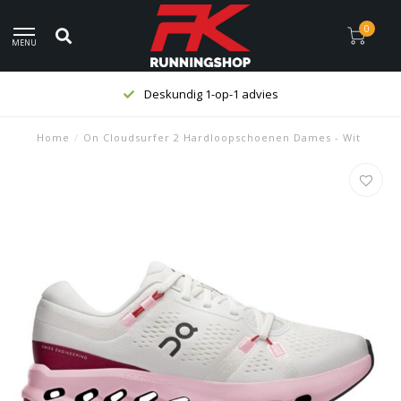
0
MENU
Deskundig 1-op-1 advies
Home
/
On Cloudsurfer 2 Hardloopschoenen Dames - Wit