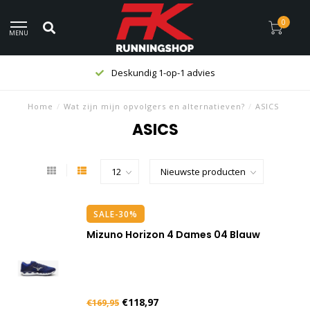
0
MENU
Deskundig 1-op-1 advies
Home
/
Wat zijn mijn opvolgers en alternatieven?
/
ASICS
ASICS
SALE-30%
Mizuno Horizon 4 Dames 04 Blauw
€118,97
€169,95