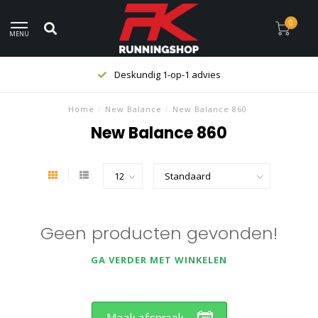
0
MENU
Deskundig 1-op-1 advies
Home
/
New Balance
/
New Balance 860
New Balance 860
Geen producten gevonden!
GA VERDER MET WINKELEN