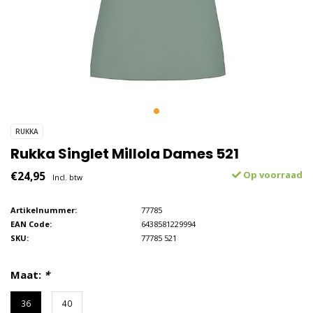
RUKKA
Rukka Singlet Millola Dames 521
€24,95
Op voorraad
Incl. btw
Artikelnummer:
77785
EAN Code:
6438581229994
SKU:
77785 521
Maat:
*
36
40