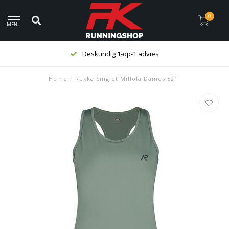
0
MENU
Deskundig 1-op-1 advies
Home
/
Rukka Singlet Millola Dames 521