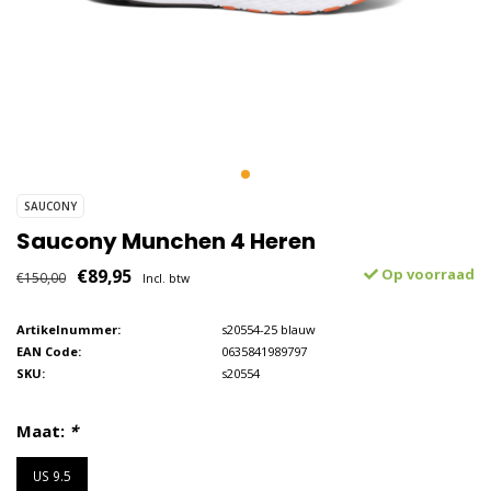
SAUCONY
Saucony Munchen 4 Heren
€89,95
Op voorraad
€150,00
Incl. btw
Artikelnummer:
s20554-25 blauw
EAN Code:
0635841989797
SKU:
s20554
Maat:
*
US 9.5