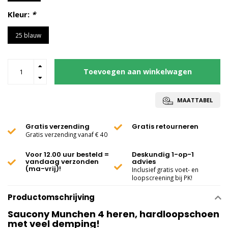
Kleur:
*
25 blauw
Toevoegen aan winkelwagen
MAATTABEL
Gratis verzending
Gratis retourneren
Gratis verzending vanaf € 40
Voor 12.00 uur besteld =
Deskundig 1-op-1
vandaag verzonden
advies
(ma-vrij)!
Inclusief gratis voet- en
loopscreening bij PK!
Productomschrijving
Saucony Munchen 4 heren, hardloopschoen
met veel demping!