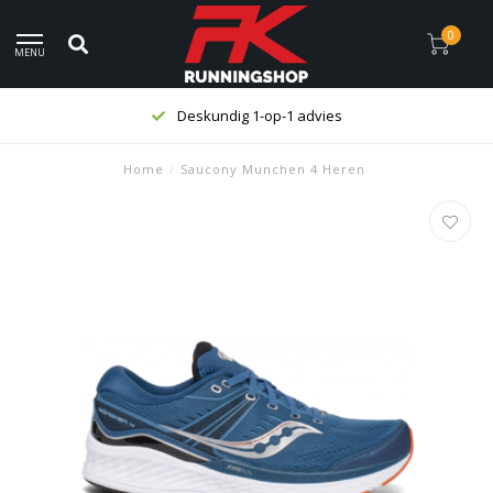
0
MENU
Deskundig 1-op-1 advies
Home
/
Saucony Munchen 4 Heren