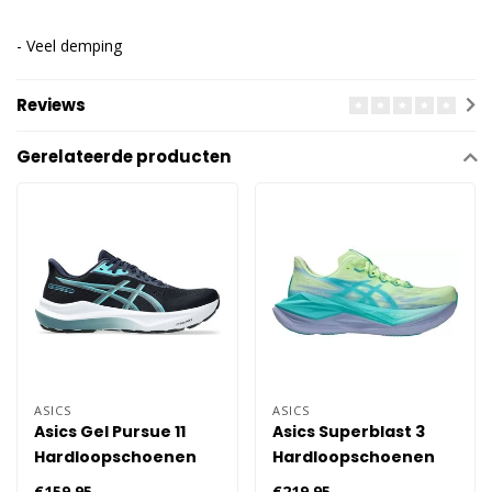
- Veel demping
Reviews
Gerelateerde producten
ASICS
ASICS
Asics Gel Pursue 11
Asics Superblast 3
Hardloopschoenen
Hardloopschoenen
Heren - Blauw
Heren - Groen
€159,95
€219,95