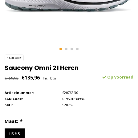
SAUCONY
Saucony Omni 21 Heren
€135,96
Op voorraad
€159,95
Incl. btw
Artikelnummer:
S20762 30
EAN Code:
019501834984
SKU:
S20762
Maat:
*
US 8.5