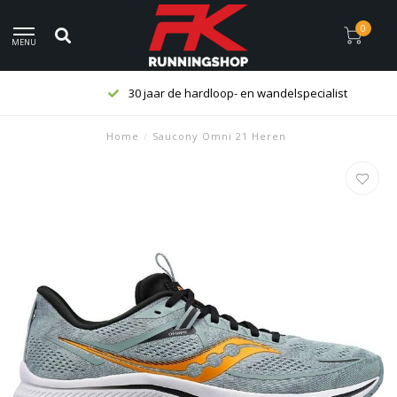
0
MENU
30 jaar de hardloop- en wandelspecialist
Home
/
Saucony Omni 21 Heren