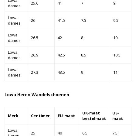
Lowa
25.6
41
7
9
dames
Lowa
26
41.5
7.5
9.5
dames
Lowa
26.5
42
8
10
dames
Lowa
26.9
42.5
8.5
10.5
dames
Lowa
27.3
43.5
9
11
dames
Lowa Heren Wandelschoenen
UK-maat
US-
Merk
Centimer
EU-maat
bestelmaat
maat
Lowa
25
40
6.5
7.5
Heren