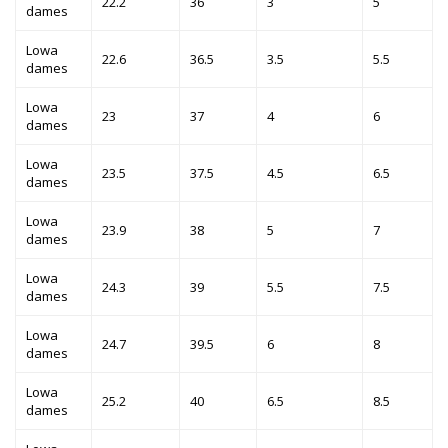
22.2
36
3
5
dames
Lowa
22.6
36.5
3.5
5.5
dames
Lowa
23
37
4
6
dames
Lowa
23.5
37.5
4.5
6.5
dames
Lowa
23.9
38
5
7
dames
Lowa
24.3
39
5.5
7.5
dames
Lowa
24.7
39.5
6
8
dames
Lowa
25.2
40
6.5
8.5
dames