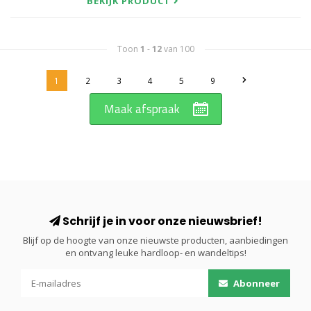
BEKIJK PRODUCT
Toon
1
-
12
van 100
1
2
3
4
5
9
Maak afspraak
Schrijf je in voor onze nieuwsbrief!
Blijf op de hoogte van onze nieuwste producten, aanbiedingen
en ontvang leuke hardloop- en wandeltips!
Abonneer