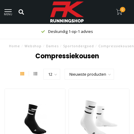
0
MENU
Deskundig 1-op-1 advies
Home
/
Webshop
/
Dames
/
Sportondergoed
/
Compressiekousen
Compressiekousen