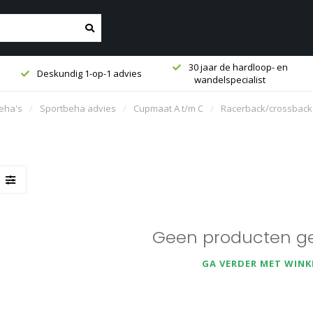
30 jaar de hardloop- en
Deskundig 1-op-1 advies
wandelspecialist
eha's
/
Sportbeha advies
/
Cupmaat A t/m C
/
Racerback/crossback
Geen producten g
GA VERDER MET WINK