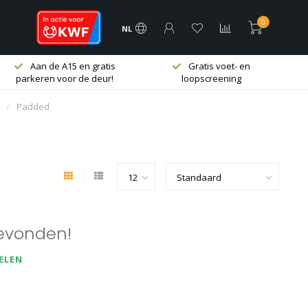
0
NL
Aan de A15 en gratis
Gratis voet- en
parkeren voor de deur!
loopscreening
/
Padded
evonden!
ELEN