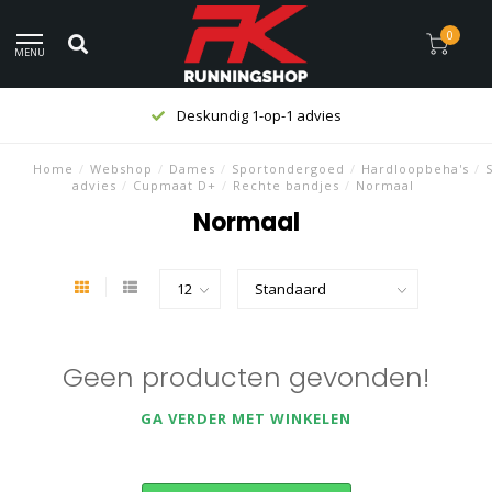
0
MENU
Deskundig 1-op-1 advies
Home
/
Webshop
/
Dames
/
Sportondergoed
/
Hardloopbeha's
/
advies
/
Cupmaat D+
/
Rechte bandjes
/
Normaal
Normaal
Geen producten gevonden!
GA VERDER MET WINKELEN