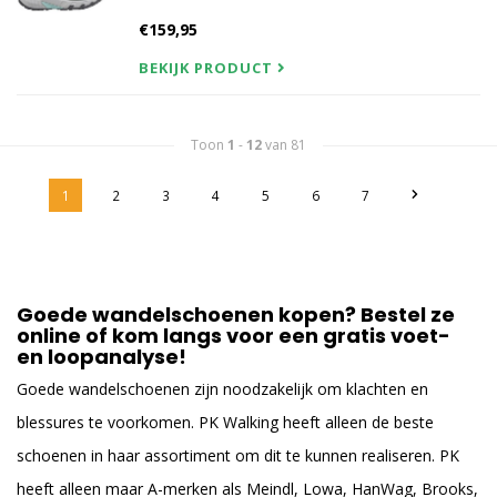
€159,95
BEKIJK PRODUCT
Toon
1
-
12
van 81
1
2
3
4
5
6
7
Goede wandelschoenen kopen? Bestel ze
online of kom langs voor een gratis voet-
en loopanalyse!
Goede wandelschoenen zijn noodzakelijk om klachten en
blessures te voorkomen. PK Walking heeft alleen de beste
schoenen in haar assortiment om dit te kunnen realiseren. PK
heeft alleen maar A-merken als Meindl, Lowa, HanWag, Brooks,