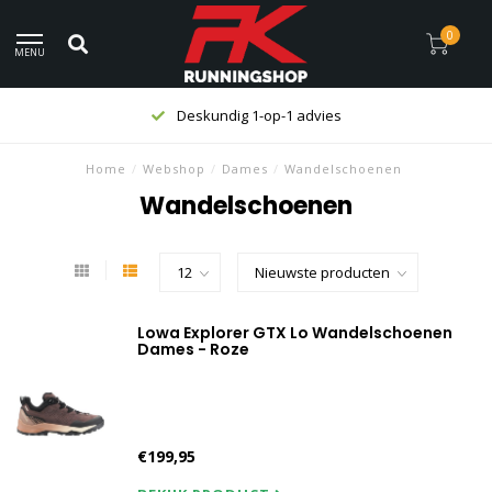
0
MENU
Deskundig 1-op-1 advies
Home
/
Webshop
/
Dames
/
Wandelschoenen
Wandelschoenen
Lowa Explorer GTX Lo Wandelschoenen
Dames - Roze
€199,95