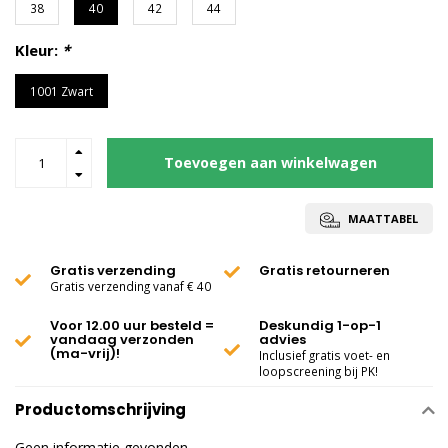
38
40
42
44
Kleur:
*
1001 Zwart
Toevoegen aan winkelwagen
MAATTABEL
Gratis verzending
Gratis retourneren
Gratis verzending vanaf € 40
Voor 12.00 uur besteld =
Deskundig 1-op-1
vandaag verzonden
advies
(ma-vrij)!
Inclusief gratis voet- en
loopscreening bij PK!
Productomschrijving
Geen informatie gevonden