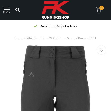
0
MENU
Deskundig 1-op-1 advies
Home
/
Whistler Gerd W Outdoor Shorts Dames 1001