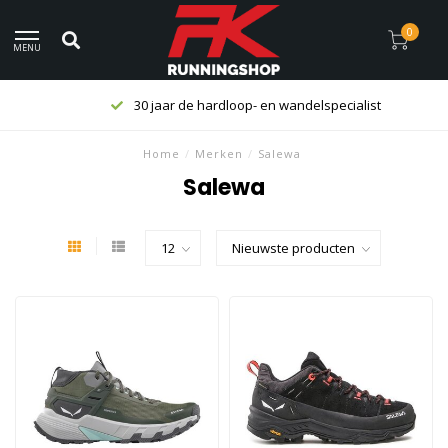
0
MENU
30 jaar de hardloop- en wandelspecialist
Home
/
Merken
/
Salewa
Salewa