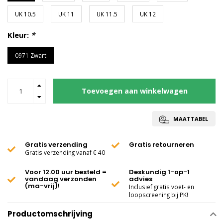
UK 10.5
UK 11
UK 11.5
UK 12
Kleur:
*
0971 Zwart
Toevoegen aan winkelwagen
MAATTABEL
Gratis verzending
Gratis retourneren
Gratis verzending vanaf € 40
Voor 12.00 uur besteld =
Deskundig 1-op-1
vandaag verzonden
advies
(ma-vrij)!
Inclusief gratis voet- en
loopscreening bij PK!
Productomschrijving