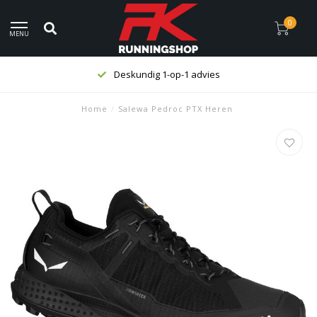
0
MENU
Deskundig 1-op-1 advies
Home
/
Salewa Pedroc PTX Heren