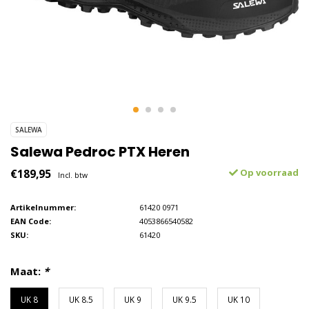
SALEWA
Salewa Pedroc PTX Heren
€189,95
Op voorraad
Incl. btw
Artikelnummer:
61420 0971
EAN Code:
4053866540582
SKU:
61420
Maat:
*
UK 8
UK 8.5
UK 9
UK 9.5
UK 10