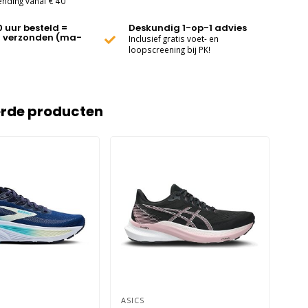
ending vanaf € 40
0 uur besteld =
Deskundig 1-op-1 advies
 verzonden (ma-
Inclusief gratis voet- en
loopscreening bij PK!
erde producten
ASICS
ASI