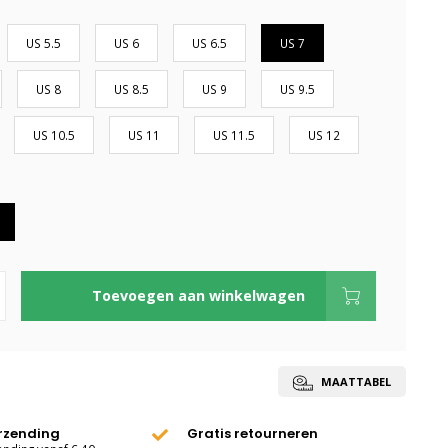
US 5.5
US 6
US 6.5
US 7
US 8
US 8.5
US 9
US 9.5
US 10.5
US 11
US 11.5
US 12
Toevoegen aan winkelwagen
MAATTABEL
erzending
Gratis retourneren