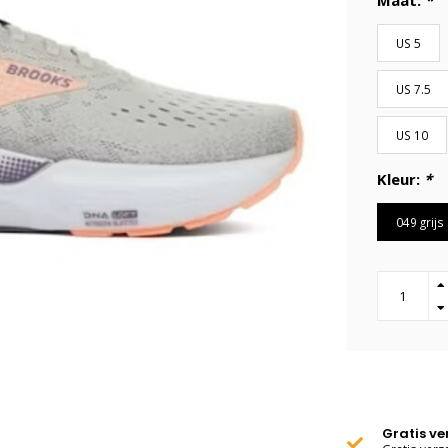
Maat:
*
US 5
US 7.5
US 10
Kleur:
*
049 grijs
Gratis v