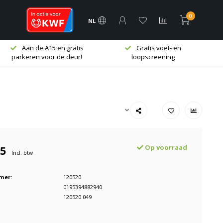
0
NL
Aan de A15 en gratis
Gratis voet- en
parkeren voor de deur!
loopscreening
95
Op voorraad
Incl. btw
mer:
120520
0195394882940
120520 049