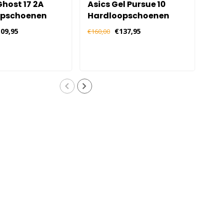
host 17 2A
Asics Gel Pursue 10
As
opschoenen
Hardloopschoenen
Ha
 Blauw
Dames - Zwart Roze
Da
09,95
€137,95
€21
€160,00