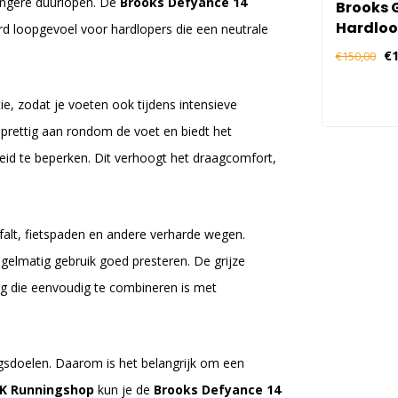
langere duurlopen. De
Brooks Defyance 14
Brooks G
Hardlo
d loopgevoel voor hardlopers die een neutrale
Dames -
€1
€150,00
, zodat je voeten ook tijdens intensieve
al prettig aan rondom de voet en biedt het
eid te beperken. Dit verhoogt het draagcomfort,
sfalt, fietspaden en andere verharde wegen.
gelmatig gebruik goed presteren. De grijze
ing die eenvoudig te combineren is met
ngsdoelen. Daarom is het belangrijk om een
K Runningshop
kun je de
Brooks Defyance 14