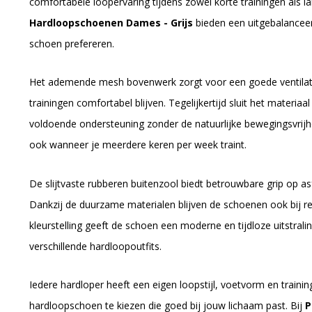
comfortabele loopervaring tijdens zowel korte trainingen als 
Hardloopschoenen Dames - Grijs
bieden een uitgebalanceer
schoen prefereren.
Het ademende mesh bovenwerk zorgt voor een goede ventilatie
trainingen comfortabel blijven. Tegelijkertijd sluit het materia
voldoende ondersteuning zonder de natuurlijke bewegingsvrijh
ook wanneer je meerdere keren per week traint.
De slijtvaste rubberen buitenzool biedt betrouwbare grip op a
Dankzij de duurzame materialen blijven de schoenen ook bij re
kleurstelling geeft de schoen een moderne en tijdloze uitstral
verschillende hardloopoutfits.
Iedere hardloper heeft een eigen loopstijl, voetvorm en traini
hardloopschoen te kiezen die goed bij jouw lichaam past. Bij
P