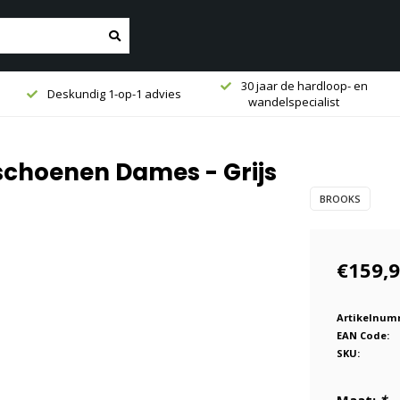
30 jaar de hardloop- en
Deskundig 1-op-1 advies
wandelspecialist
schoenen Dames - Grijs
BROOKS
€159,
Artikelnum
EAN Code:
SKU: