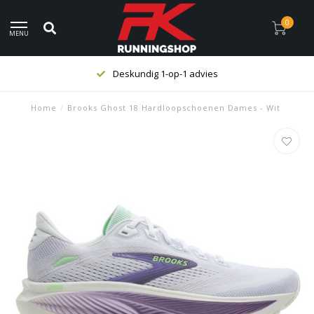
0
MENU
Deskundig 1-op-1 advies
Home
/
Brooks Ghost 18 Hardloopschoenen Dames - Wit