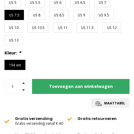
US 5
US 5.5
US 6
US 6.5
US 7
US 7.5
US 8
US 8.5
US 9
US 9.5
US 10
US 10.5
US 11
US 11.5
US 12
US 13
Kleur:
*
194 wit
Toevoegen aan winkelwagen
MAATTABEL
Gratis verzending
Gratis retourneren
Gratis verzending vanaf € 40