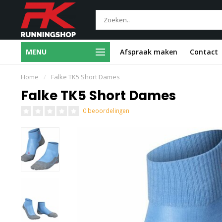
Gratis voet- en
MENU
Afspraak maken
Contact
Deskundig 1-op-1 advies
loopscreening
Home
/
Falke TK5 Short Dames
Falke TK5 Short Dames
0 beoordelingen