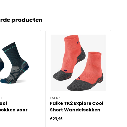
erde producten
OL
FALKE
FAL
ool
Falke TK2 Explore Cool
Fa
okken voor
Short Wandelsokken
Da
Dames - Oranje
€23,95
€23