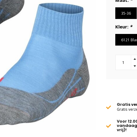
Maat:
*
35-36
Kleur:
*
6121 Bla
Gratis v
Gratis verz
Voor 12.0
vandaag
vrij)!