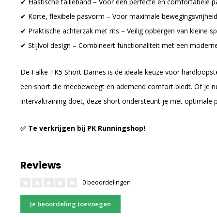
✔ Elastische tailleband – Voor een perfecte en comfortabele 
✔ Korte, flexibele pasvorm – Voor maximale bewegingsvrijheid
✔ Praktische achterzak met rits – Veilig opbergen van kleine sp
✔ Stijlvol design – Combineert functionaliteit met een moderne
De Falke TK5 Short Dames is de ideale keuze voor hardloopsters
een short die meebeweegt en ademend comfort biedt. Of je nu 
intervaltraining doet, deze short ondersteunt je met optimale p
✅ Te verkrijgen bij PK Runningshop!
Reviews
0 beoordelingen
Je beoordeling toevoegen