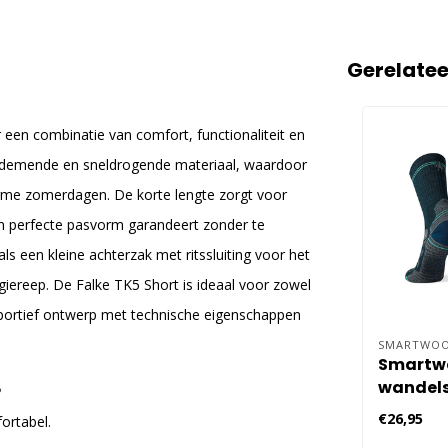
Gerelate
 een combinatie van comfort, functionaliteit en
et ademende en sneldrogende materiaal, waardoor
 warme zomerdagen. De korte lengte zorgt voor
een perfecte pasvorm garandeert zonder te
ls een kleine achterzak met ritssluiting voor het
rgiereep. De Falke TK5 Short is ideaal voor zowel
portief ontwerp met technische eigenschappen
SMARTWO
Smartw
wandels
?
Dames
€26,95
ortabel.