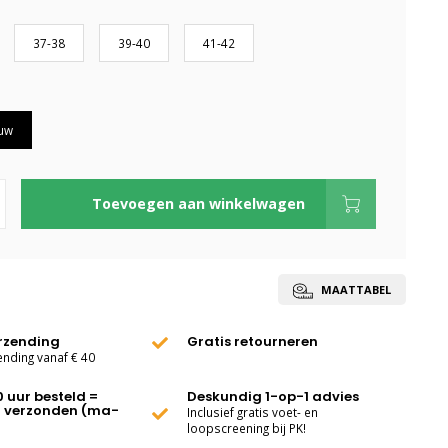
37-38
39-40
41-42
uw
Toevoegen aan winkelwagen
MAATTABEL
erzending
Gratis retourneren
ending vanaf € 40
0 uur besteld =
Deskundig 1-op-1 advies
 verzonden (ma-
Inclusief gratis voet- en
loopscreening bij PK!