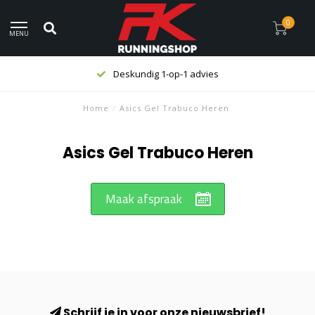
0
MENU
Deskundig 1-op-1 advies
Home
/
Asics Gel Trabuco Heren
Asics Gel Trabuco Heren
Maak afspraak
Schrijf je in voor onze nieuwsbrief!