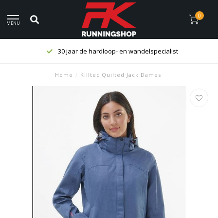
0
MENU
30 jaar de hardloop- en wandelspecialist
Home
/
Killtec Quilted Jack Dames