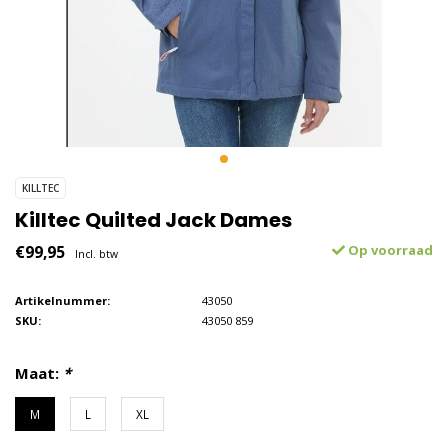
KILLTEC
Killtec Quilted Jack Dames
€99,95
Op voorraad
Incl. btw
Artikelnummer:
43050
SKU:
43050 859
Maat:
*
M
L
XL