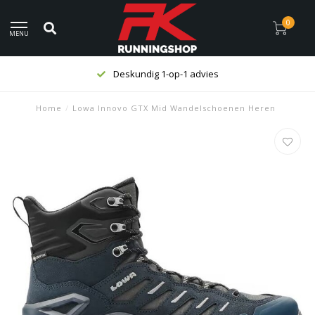
0
MENU
Deskundig 1-op-1 advies
Home
/
Lowa Innovo GTX Mid Wandelschoenen Heren