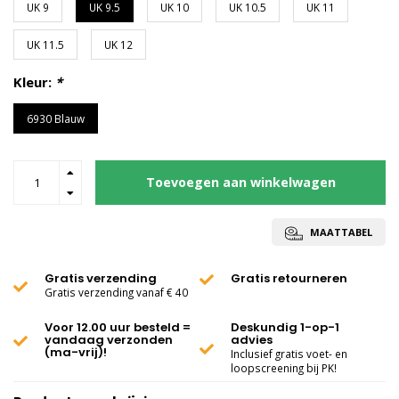
UK 9
UK 9.5
UK 10
UK 10.5
UK 11
UK 11.5
UK 12
Kleur:
*
6930 Blauw
Toevoegen aan winkelwagen
MAATTABEL
Gratis verzending
Gratis retourneren
Gratis verzending vanaf € 40
Voor 12.00 uur besteld =
Deskundig 1-op-1
vandaag verzonden
advies
(ma-vrij)!
Inclusief gratis voet- en
loopscreening bij PK!