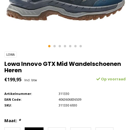
LOWA
Lowa Innovo GTX Mid Wandelschoenen
Heren
€199,95
Op voorraad
Incl. btw
Artikelnummer:
311330
EAN Code:
4063606836509
SKU:
311330 6930
Maat:
*