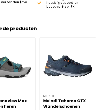
 verzonden (ma-
Inclusief gratis voet- en
loopscreening bij PK!
erde producten
MEINDL
NEW
andview Max
Meindl Tahoma GTX
Ne
n heren
Wandelschoenen
Tr