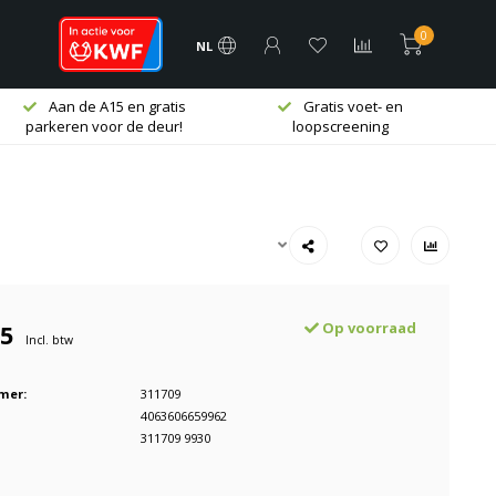
0
NL
Aan de A15 en gratis
Gratis voet- en
parkeren voor de deur!
loopscreening
95
Op voorraad
Incl. btw
mer:
311709
4063606659962
311709 9930