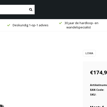
30 jaar de hardloop- en
Deskundig 1-op-1 advies
wandelspecialist
LOWA
€174,
Artikelnum
EAN Code:
SKU: