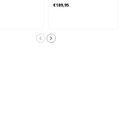
Heren
Her
€189,95
€16