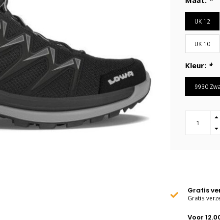
Maat:
*
UK 12
UK 10
Kleur:
*
9930 Zwa
Gratis v
Gratis verz
Voor 12.0