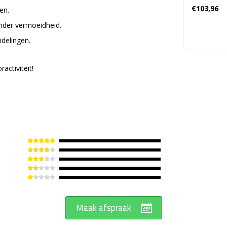
€103,96
en.
nder vermoeidheid.
ndelingen.
ctiviteit!
Maak afspraak