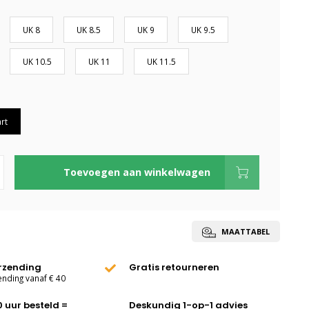
UK 8
UK 8.5
UK 9
UK 9.5
UK 10.5
UK 11
UK 11.5
rt
Toevoegen aan winkelwagen
MAATTABEL
erzending
Gratis retourneren
ending vanaf € 40
0 uur besteld =
Deskundig 1-op-1 advies