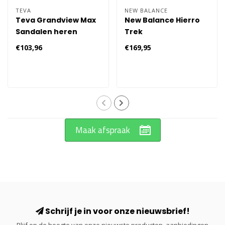
TEVA
NEW BALANCE
Teva Grandview Max
New Balance Hierro
Sandalen heren
Trek
Wandelschoenen
€103,96
€169,95
Heren 296 - Grijs
Maak afspraak
Schrijf je in voor onze nieuwsbrief!