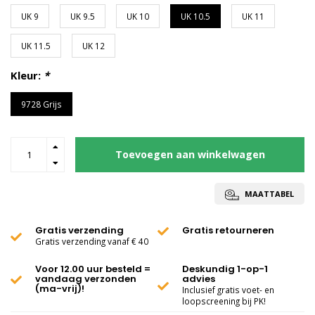
UK 9
UK 9.5
UK 10
UK 10.5
UK 11
UK 11.5
UK 12
Kleur:
*
9728 Grijs
Toevoegen aan winkelwagen
MAATTABEL
Gratis verzending
Gratis retourneren
Gratis verzending vanaf € 40
Voor 12.00 uur besteld =
Deskundig 1-op-1
vandaag verzonden
advies
(ma-vrij)!
Inclusief gratis voet- en
loopscreening bij PK!