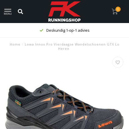
0
MENU
Deskundig 1-op-1 advies
Home
/
Lowa Innox Pro Vierdaagse Wandelschoenen GTX Lo
Heren