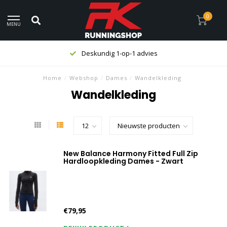
0
MENU
Deskundig 1-op-1 advies
Home
/
Webshop
/
Dames
/
Wandelkleding
Wandelkleding
New Balance Harmony Fitted Full Zip
Hardloopkleding Dames - Zwart
€79,95