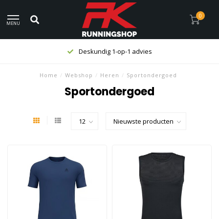
0
MENU
Deskundig 1-op-1 advies
Home
/
Webshop
/
Heren
/
Sportondergoed
Sportondergoed