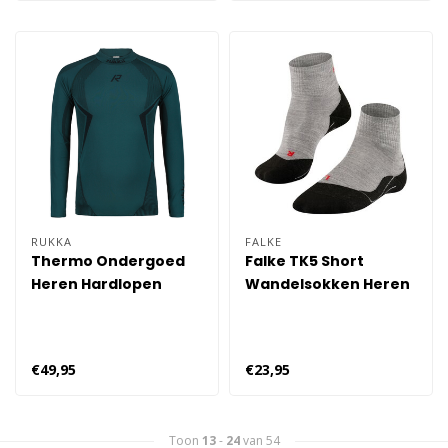
RUKKA
FALKE
Thermo Ondergoed
Falke TK5 Short
Heren Hardlopen
Wandelsokken Heren
- Grijs
€49,95
€23,95
Toon
13
-
24
van 54