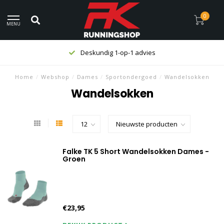
0
MENU
Deskundig 1-op-1 advies
Home
/
Webshop
/
Dames
/
Sportondergoed
/
Wandelsokken
Wandelsokken
Falke TK 5 Short Wandelsokken Dames -
Groen
€23,95